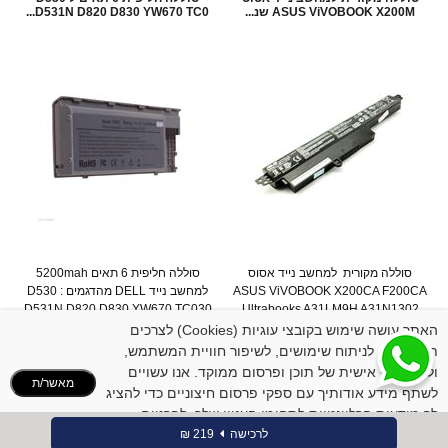
ASUS ViVOBOOK X200M שנ...
D531N D820 D830 YW670 TC0...
סוללה מקורית למחשב נייד אסוס
סוללה חליפית 6 תאים 5200mah
ASUS ViVOBOOK X200CA F200CA
למחשב נייד DELL מהדגמים : D530
D531N D820 D830 YW670 TC030
Ultrabooks A31LM9H A31N1302
ש...
האתר עושה שימוש בקובצי עוגיות (Cookies) לצרכים
המחיר שלנו:
279
₪
המחיר שלנו:
99
₪
תפעוליים, לניתוח שימושים, לשיפור חוויית המשתמש,
פרטים נוספים
פרטים נוספים
ולהתאמה אישית של תוכן ופרסום ממוקד. אנו עשויים
מאשר/ת
לשתף מידע אודותיך עם ספקי פרסום חיצוניים כדי להציג
לך מודעות הרלוונטיות לתחומי העניין שלך. לפרטים
נוספים:
לינק למדיניות הקוקיז
לרכישה
219 ₪