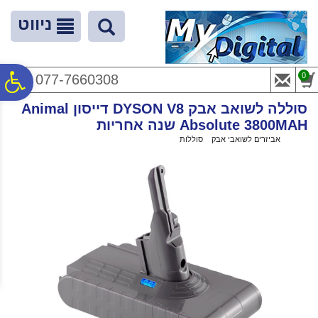
לתפריט
לתוכן
לתפריט
אתר
המרכזי
נגישות
ניווט
פ
0
077-7660308
סוללה לשואב אבק DYSON V8 דייסון Animal
סר
Absolute 3800MAH שנה אחריות
ראשי
>
אביזרים לשואבי אבק
>
סוללות
>
סוללה לשואב אבק DYSON V8 דייסון Animal Absolute 3800MAH שנה אחריות
נג