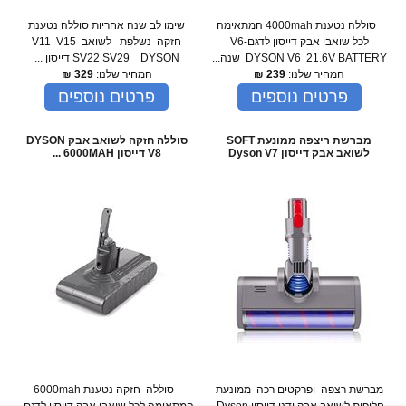
סוללה נטענת 4000mah המתאימה
שימו לב שנה אחריות סוללה נטענת
לכל שואבי אבק דייסון לדגם-V6
חזקה נשלפת לשואב V11 V15
DYSON V6 21.6V BATTERY שנה...
SV22 SV29 DYSON דייסון ...
המחיר שלנו:
239
₪
המחיר שלנו:
329
₪
פרטים נוספים
פרטים נוספים
מברשת ריצפה ממונעת SOFT
סוללה חזקה לשואב אבק DYSON
לשואב אבק דייסון Dyson V7
V8 דייסון 6000MAH ...
מברשת רצפה ופרקטים רכה ממונעת
סוללה חזקה נטענת 6000mah