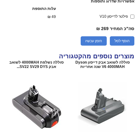
אפשרויות שדרוג ותוספות
עלות התוספת
פילטר לדייסון V10
₪
49
סה"כ המחיר
269 ₪
הוסף לסל
הזמן עכשיו
מוצרים נוספים מהקטגוריה
סוללה לשואב אבק דייסון Dyson
סוללה נשלפת 4000MAH לשואב
V6 4000MAH שנה אחריות
אבק SV22 SV29 DYS...