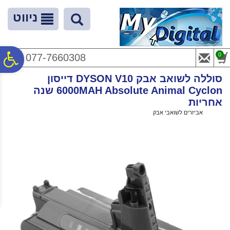
לתפריט
לתוכן
לתפריט
אתר
המרכזי
נגישות
ניווט
פ
0
077-7660308
סוללה לשואב אבק DYSON V10 דייסון
סר
6000MAH Absolute Animal Cyclon שנה
אחריות
ראשי
>
אביזרים לשואבי אבק
>
נג
סוללה לשואב אבק DYSON V10 דייסון 6000MAH Absolute Animal Cyclon שנה
אחריות