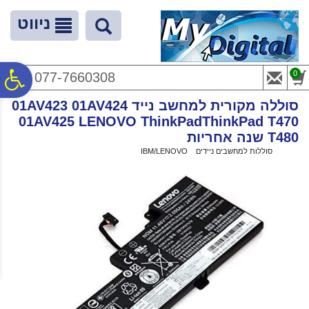
לתפריט
לתוכן
לתפריט
אתר
המרכזי
נגישות
ניווט
פ
0
077-7660308
סוללה מקורית למחשב נייד 01AV423 01AV424
סר
01AV425 LENOVO ThinkPadThinkPad T470
T480 שנה אחריות
ראשי
>
סוללות למחשבים ניידים
>
IBM/LENOVO
>
נג
סוללה מקורית למחשב נייד 01AV423 01AV424 01AV425 LENOVO
ThinkPadThinkPad T470 T480 שנה אחריות