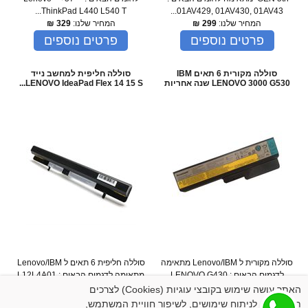
ThinkPad L440 L540 T...
01AV429, 01AV430, 01AV43...
המחיר שלנו:
299
₪
המחיר שלנו:
329
₪
פרטים נוספים
פרטים נוספים
סוללה מקורית 6 תאים IBM
סוללה חליפית למחשב נייד
LENOVO 3000 G530 שנה אחריות
LENOVO IdeaPad Flex 14 15 S...
סוללה מקורית ל Lenovo/IBM מתאימה
סוללה חליפית 6 תאים ל Lenovo/IBM
לדגמים הבאים : LENOVO G430
מתאימה לדגמים הבאים : L12L4A01
L12L4K51 For LENOVO Ide...
G450 G455 G530 G550
האתר עושה שימוש בקובצי עוגיות (Cookies) לצרכים
המחיר שלנו:
319
₪
המחיר שלנו:
249
₪
תפעוליים, לניתוח שימושים, לשיפור חוויית המשתמש,