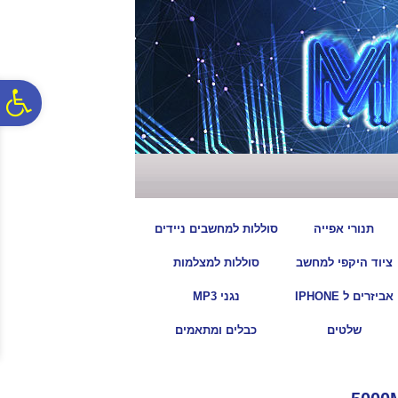
לתפריט
לתוכן
לתפריט
אתר
המרכזי
נגישות
פ
סר
נג
|
|
תנורי אפייה
סוללות למחשבים ניידים
|
|
ציוד היקפי למחשב
סוללות למצלמות
|
|
אביזרים ל IPHONE
נגני MP3
|
|
שלטים
כבלים ומתאמים