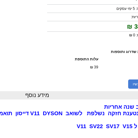
קים
ות:
₪
3
 ₪
שדרוג ותוספות
עלות התוספת
₪
39
שיו
מידע נוסף
 שנה אחריות
חזקה נשלפת לשואב V11 DYSON דייסון תואמת למקורית
V11 S