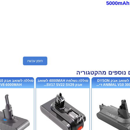
הזמן עכשיו
 נוספים מהקטגוריה
סוללה לשואב אבק DYSON
סוללה נשלפת 4000MAH לשואב
סולל
ANIMAL V10  די...
אבק SV17 SV22 SV29...
V8 6000MAH דיי...