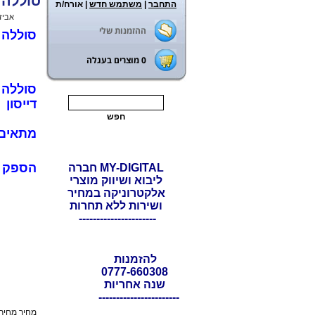
סוללה נשלפת ל
התחבר
|
משתמש חדש
| אורח/ת
ראשי
>
אביז
ההזמנות שלי
סוללה נטע
0
מוצרים בעגלה
דייסון
מתאים ל 2 SV17 V15
הספק :000mAh
MY-DIGITAL חברה
ליבוא ושיווק מוצרי
אלקטרוניקה במחיר
ושירות ללא תחרות
----------------------
להזמנות
0777-660308
שנה אחריות
-----------------------
מחיר מחירון