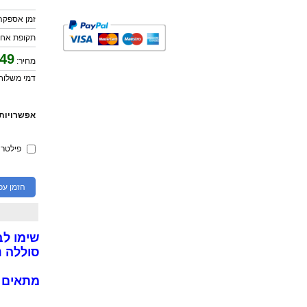
זמן אספקה: 5 ימי עס
תקופת אחרי
49
מחיר:
דמי משלוח: 0
אפשרויות 
פילטר
הזמן עכ
שימו לב
סוללה נטענת 
מתאים ל V22 SV17 V15