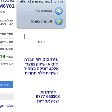
התחבר
|
משתמש חדש
| אורח/ת
L11M6Y01 שנה
ההזמנות שלי
ראשי
>
סולל
0
מוצרים בעגלה
 45N1042
מחיר מחירון
זמן אספקה: 21 ימי עס
תקופת אחריות: 12
19
מחיר:
MY-DIGITAL חברה
דמי משלוח: 0
ליבוא ושיווק מוצרי
אלקטרוניקה במחיר
ושירות ללא תחרות
----------------------
הזמן עכ
להזמנות
0777-660308
שנה אחריות
-----------------------
סוללה מקו