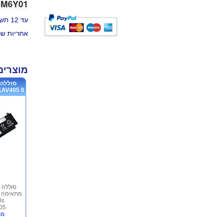
1M6Y01
עד 12 תשלומים
אחריות שנה gital
מוצרים
סוללה 
V405 0...
0s
..
מח