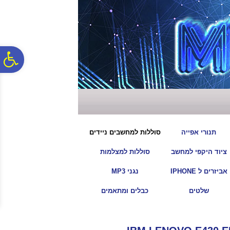
לתפריט
לתוכן
לתפריט
אתר
המרכזי
נגישות
פ
סר
נג
|
|
תנורי אפייה
סוללות למחשבים ניידים
|
|
ציוד היקפי למחשב
סוללות למצלמות
|
|
אביזרים ל IPHONE
נגני MP3
|
|
שלטים
כבלים ומתאמים