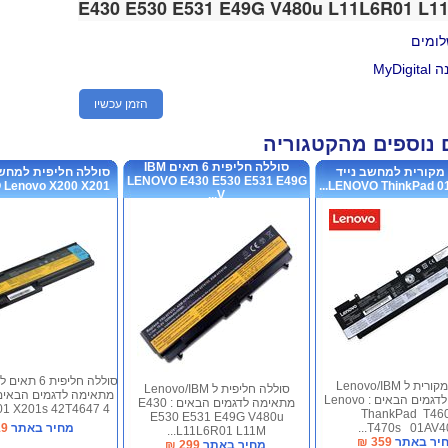
E430 E530 E531 E49G V480u L11L6R01 L1
MyDi
הזמן עכשיו
 נוספים מהקטגוריה
סוללה חליפית 6 תאים IBM
מקורית למחשב נייד
LENOVO E430 E530 E531 E49G
enovo X200 X201 ...
LENOVO ThinkPad 01A
V...
סוללה מקורית ל Lenovo/IBM
סוללה חליפית ל Lenovo/IBM
מתאימה לדגמים הבאים : Lenovo
מתאימה לדגמים הבאים : E430
1 X201s 42T4647 4...
ThankPad T46
E530 E531 E49G V480u
T470s 01AV405.
מחיר באתר
19
L11L6R01 L11M...
יר באתר
359
₪
מחיר באתר
299
₪