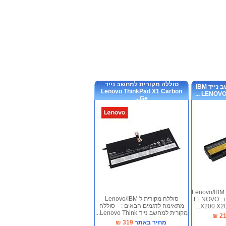
סוללה מקורית למחשב נייד
סוללה חליפית למחשב נייד IBM
Lenovo ThinkPad X1 Carbon
LENOVO L
Ge...
סוללה חליפית 6 תאים ל Lenovo/IBM
סוללה מקורית ל Lenovo/IBM
מתאימה לדגמים הבאים : LENOVO
מתאימה לדגמים הבאים : סוללה
X200 X20
מקורית למחשב נייד Lenovo Think...
₪
2
מחיר באתר
319
₪