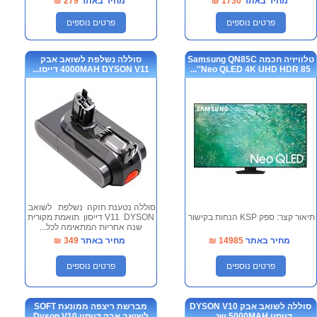
מחיר באתר
1730
₪
מחיר באתר
279
₪
פרטים נוספים
פרטים נוספים
טלוויזיה חכמה Samsung QN85C
סוללה נשלפת לשואב אבק
Neo QLED 4K UHD HDR 85''...
4000MAH DYSON V11 דייסו...
סוללה נטענת חזקה נשלפת לשואב
תיאור קצר: ספק KSP הנחות בקישור
V11 DYSON דייסון תואמת מקורית
שנה אחריות המתאימה לכל...
מחיר באתר
14985
₪
מחיר באתר
349
₪
פרטים נוספים
פרטים נוספים
סוללה לשואב אבק DYSON V10
מברשת ריצפה ממונעת SOFT
דייסון 5000MAH שנ...
לשואב אבק דייסון Dyson V10