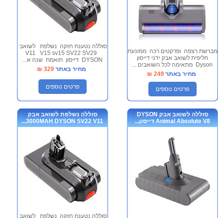
סוללה נטענת חזקה נשלפת לשואב
מברשת רצפה ופרקטים רכה ממונעת
V11 V15 sv15 SV22 SV29
חליפית לשואב אבק ידני דייסון
DYSON דייסון תואמת שנה א...
Dyson מתאימה לכל השואבים ...
מחיר באתר
329
₪
מחיר באתר
249
₪
פרטים נוספים
פרטים נוספים
סוללה לשואב אבק DYSON
סוללה נשלפת לשואב אבק
Animal Absolute V8 דייסון...
3000MAH DYSON SV22 V11...
סוללה נטענת חזקה נשלפת לשואב