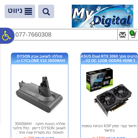
לתפריט
לתוכן
לתפריט
אתר
המרכזי
נגישות
ניווט
פ
0
077-7660308
סר
כרטיס מסך ASUS Dual RTX 3060
סוללה לשואב אבק DYSON
V2 OC 12GB GDDR6 HDMI 3...
CYCLONE V10 3000MAH כו...
נג
סוללה נטענת חזקה 3000MAH
תיאור קצר: ספק KSP הנחות נוספות
לשואב DYSON דייסון כולל פילטר
בקישור
תואמת כמו מקורית שנה אחר...