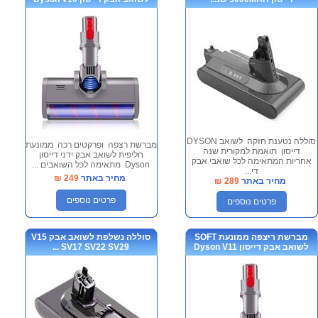
סוללה נטענת חזקה לשואב DYSON
מברשת רצפה ופרקטים רכה ממונעת
דייסון תואמת למקורית שנה
חליפית לשואב אבק ידני דייסון
אחריות המתאימה לכל שואבי אבק
Dyson מתאימה לכל השואבים ...
די...
מחיר באתר
249
₪
מחיר באתר
289
₪
פרטים נוספים
פרטים נוספים
מברשת ריצפה ממונעת SOFT
סוללה נשלפת לשואב אבק V15
לשואב אבק דייסון Dyson V11
SV17 SV22 SV29 ...