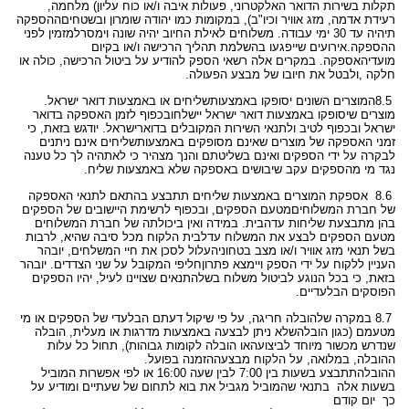
תקלות בשירות הדואר האלקטרוני, פעולות איבה ו/או כוח עליון
(
מלחמה,
רעידת אדמה, מזג אוויר וכיו"ב), במקומות כמו יהודה שומרון ובשטחים
ההספקה
תיהיה עד 30 ימי עבודה. משלוחים לאילת החיוב יהיה שונה וימסר
למזמין לפני
ההספקה.אירועים שייפגעו בהשלמת תהליך הרכישה ו/או בקיום
מועדי
האספקה. במקרים אלה רשאי הספק להודיע על ביטול הרכישה, כולה או
חלקה
,
ולבטל את חיובו של מבצע הפעולה
.
8.5
המוצרים השונים יסופקו באמצעות
שליחים או באמצעות דואר ישראל.
מוצרים שיסופקו באמצעות דואר ישראל יישלחו
בכפוף לזמן האספקה בדואר
ישראל ובכפוף לטיב ולתנאי השירות המקובלים בדואר
ישראל. יודגש בזאת, כי
זמני האספקה של מוצרים שאינם מסופקים באמצעות
שליחים אינם ניתנים
לבקרה על ידי הספקים ואינם בשליטתם והנך מצהיר כי לא
תהיה לך כל טענה
נגד מי מהספקים עקב שיבושים באספקה שלא באמצעות שליח
.
8.6
אספקת המוצרים באמצעות שליחים תתבצע בהתאם לתנאי האספקה
של חברת המשלוחים
מטעם הספקים, ובכפוף לרשימת היישובים של הספקים
בהן מתבצעת שליחות עד
הבית. במידה ואין ביכולתה של חברת המשלוחים
מטעם הספקים לבצע את המשלוח עד
לבית הלקוח מכל סיבה שהיא, לרבות
בשל תנאי מזג אוויר ו/או מצב בטחוני
העלול לסכן את חיי המשלחים, יובהר
העניין ללקוח על ידי הספק ויימצא פתרון
חליפי המקובל על שני הצדדים. יובהר
בזאת, כי בכל הנוגע לביטול משלוח בשל
התנאים שצויינו לעיל, יהיו הספקים
הפוסקים הבלעדיים
.
8.7
במקרה של
הובלה חריגה, על פי שיקול דעתם הבלעדי של הספקים או מי
מטעמם (כגון הובלה
שלא ניתן לבצעה באמצעות מדרגות או מעלית, הובלה
שנדרש מכשור מיוחד לביצועה
או הובלה לקומות גבוהות), תחול כל עלות
ההובלה, במלואה, על הלקוח מבצע
ההזמנה בפועל
.
ההובלה
תתבצע בשעות בין 7:00 לבין שעה 16:00 או לפי אפשרות המוביל
בשעות אלה
בתנאי שהמוביל מגביל את בוא לתחום של שעתיים ומודיע על
כך יום קודם