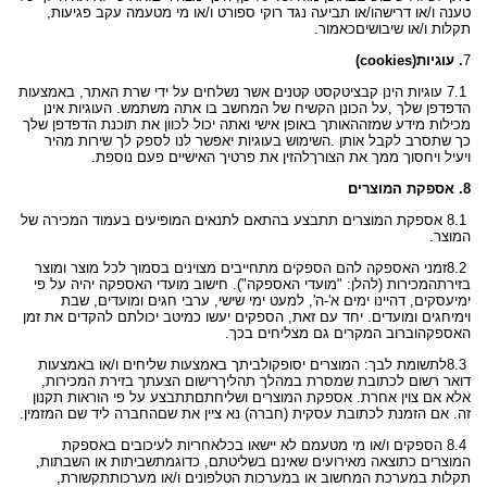
טענה ו/או דרישה
ו/או תביעה נגד רוקי ספורט ו/או מי מטעמה עקב פגיעות,
תקלות ו/או שיבושים
כאמור
.
7
. עוגיות
(cookies)
7.1
עוגיות הינן קבצי
טקסט קטנים אשר נשלחים על ידי שרת האתר, באמצעות
הדפדפן שלך
,
על הכונן הקשיח של המחשב בו אתה משתמש. העוגיות אינן
מכילות מידע שמזהה
אותך באופן אישי ואתה יכול לכוון את תוכנת הדפדפן שלך
כך שתסרב לקבל אותן
.
השימוש בעוגיות יאפשר לנו לספק לך שירות מהיר
ויעיל ויחסוך ממך את הצורך
להזין את פרטיך האישיים פעם נוספת
.
8.
אספקת המוצרים
8.1
אספקת המוצרים תתבצע בהתאם לתנאים המופיעים בעמוד המכירה של
המוצר
.
8.2
זמני האספקה להם הספקים מתחייבים מצוינים בסמוך לכל מוצר ומוצר
בזירת
המכירות (להלן: "מועדי האספקה"). חישוב מועדי האספקה יהיה על פי
ימי
עסקים, דהיינו ימים א'-ה', למעט ימי שישי, ערבי חגים ומועדים, שבת
וימי
חגים ומועדים. יחד עם זאת, הספקים יעשו כמיטב יכולתם להקדים את זמן
האספקה
וברוב המקרים גם מצליחים בכך
.
8.3
לתשומת לבך: המוצרים יסופקו
לביתך באמצעות שליחים ו/או באמצעות
דואר רשום לכתובת שמסרת במהלך תהליך
רישום הצעתך בזירת המכירות,
אלא אם צוין אחרת. אספקת המוצרים ושליחתם
תתבצע על פי הוראות תקנון
זה. אם הזמנת לכתובת עסקית (חברה) נא ציין את שם
החברה ליד שם המזמין
.
8.4
הספקים ו/או מי מטעמם לא יישאו בכל
אחריות לעיכובים באספקת
המוצרים כתוצאה מאירועים שאינם בשליטתם, כדוגמת
שביתות או השבתות,
תקלות במערכת המחשוב או במערכות הטלפונים ו/או מערכות
תקשורת,