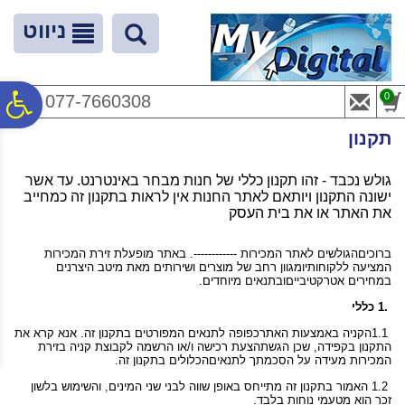
לתפריט
לתוכן
לתפריט
אתר
המרכזי
נגישות
ניווט
פ
0
077-7660308
תקנון
סר
ראשי
>
תקנון
גולש נכבד - זהו תקנון כללי של חנות מבחר באינטרנט. עד אשר
ישונה התקנון ויותאם לאתר החנות אין לראות בתקנון זה כמחייב
נג
את האתר או את בית העסק
ברוכים
הגולשים לאתר המכירות ------------. באתר מופעלת זירת המכירות
המציעה ללקוחותיו
מגוון רחב של מוצרים ושירותים מאת מיטב היצרנים
במחירים אטרקטיביים
ובתנאים מיוחדים
.
1.
כללי
1.1
הקניה באמצעות האתר
כפופה לתנאים המפורטים בתקנון זה. אנא קרא את
התקנון בקפידה, שכן הגשת
הצעת רכישה ו/או הרשמה לקבוצת קניה בזירת
המכירות מעידה על הסכמתך לתנאים
הכלולים בתקנון זה
.
1.2
האמור בתקנון זה מתייחס באופן שווה לבני שני המינים, והשימוש בלשון
זכר הוא מטעמי נוחות בלבד
.