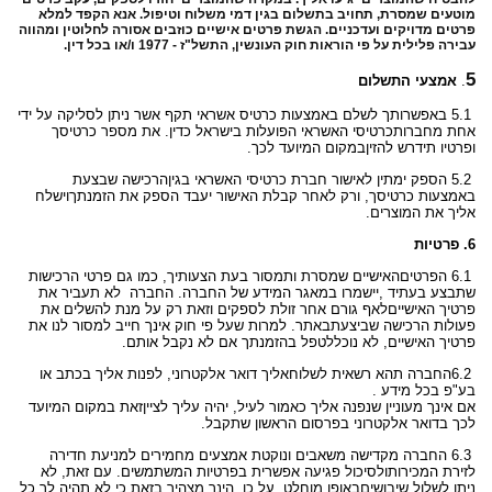
מוטעים
שמסרת, תחויב בתשלום בגין דמי משלוח וטיפול. אנא הקפד למלא
פרטים מדויקים
ועדכניים. הגשת פרטים אישיים כוזבים אסורה לחלוטין ומהווה
עבירה פלילית על
פי הוראות חוק העונשין, התשל"ז - 1977 ו/או בכל דין
.
5
.
אמצעי התשלום
5.1
באפשרותך לשלם באמצעות כרטיס אשראי תקף אשר ניתן לסליקה על ידי
אחת מחברות
כרטיסי האשראי הפועלות בישראל כדין. את מספר כרטיסך
ופרטיו תידרש להזין
במקום המיועד לכך
.
5.2
הספק ימתין לאישור חברת כרטיסי האשראי בגין
הרכישה שבצעת
באמצעות כרטיסך, ורק לאחר קבלת האישור יעבד הספק את הזמנתך
וישלח
אליך את המוצרים
.
6.
פרטיות
6.1
הפרטים
האישיים שמסרת ותמסור בעת הצעותיך, כמו גם פרטי הרכישות
שתבצע בעתיד
,
יישמרו במאגר המידע של החברה. החברה לא תעביר את
פרטיך האישיים
לאף גורם אחר זולת לספקים וזאת רק על מנת להשלים את
פעולות הרכישה שביצעת
באתר. למרות שעל פי חוק אינך חייב למסור לנו את
פרטיך האישיים, לא נוכל
לטפל בהזמנתך אם לא נקבל אותם
.
6.2
החברה תהא רשאית לשלוח
אליך דואר אלקטרוני, לפנות אליך בכתב או
בע"פ בכל מידע .
אם אינך מעוניין שנפנה אליך כאמור לעיל, יהיה עליך לציין
זאת במקום המיועד
לכך בדואר אלקטרוני בפרסום הראשון שתקבל
.
6.3
החברה מקדישה משאבים ונוקטת אמצעים מחמירים למניעת חדירה
לזירת המכירות
ולסיכול פגיעה אפשרית בפרטיות המשתמשים. עם זאת, לא
ניתן לשלול שיבושים
באופן מוחלט. על כן, הינך מצהיר בזאת כי לא תהיה לך כל