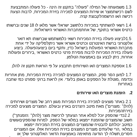
1.3
משמעותה של המילה "פעולה" בתקנון זה הינה - כל פעולה המתבצעת
לשם רכישת
מוצר או שירות המוצעים למכירה בזירת המכירות, לרבות הצעת
רכישה ו/או הרשמה
לקבוצת קניה
.
1.4
רשאי להשתתף במכירות כל
תושב ישראלי אשר מלאו לו 18 שנים וברשותו
כרטיס אשראי בתוקף, של אחת
מחברות האשראי הישראליות
.
1.5
לביצוע פעולה בזירת המכירות רשאי כל
משתמש שברשותו תא דואר
אלקטרוני ברשת האינטרנט וכרטיס אשראי אשר ניתן
לסליקה על ידי אחת
מחברות האשראי הפועלות בישראל כדין, ותקף ביום ביצוע
הפעולה. ביצוע
פעולה בזירת המכירות לרבות מסירת פרטי כרטיס האשראי
,
בירורים ופעולות
אחרות, ניתן לבצע גם באמצעות הטלפון
.
1.6
אספקת המוצרים ו/או השירותים תתבצע על פי הוראות תקנון זה להלן
.
1.7
למען הסר ספק, המוצרים המוצעים למכירה בזירת המכירות, מתן אחריות
וכדומה
,
מוטלת על הספקים באופן בלעדי. אין לראות ברוקי ספורט כמי שחבה
באחריות
2.
הזמנת מוצרים ו/או שירותים
2.1
באתר מוצעים למכירה בזירת המכירות מגוון רחב של מוצרים ושירותים
(להלן
: "
מוצרים") מאת מיטב היצרנים בארץ ובעולם. המוצרים מוצעים למכירה
בזירת
המכירות
.
2.2
כדי שהספק יוכל למלא אחר הצעתך לרכישת מוצר (להלן
: "
הזמנתך")
חשוב שהמוצרים שהזמנת יימצאו במלאי של הספק. למרות שהספקים
עושים
כמיטב יכולתם להבטיח שהמוצרים המוצגים בזירת המכירות יימצאו
במלאי
,
הרי שלעתים מוצרים המוצגים בזירת המכירות אזלו. אם המוצרים
חסרים
,
תשלח לך הודעה מתאימה באמצעות הדואר האלקטרוני שלך או