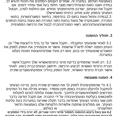
באמצעות הטלפון
.
במקרה זה, שומרים לעצמם הספקים את הזכות להגיש לך,
במידה וישנה כזאת הצעה
לרכישת מוצר חלופי בעל אופי ומחיר דומים. אם
תקבל את הצעתם, יעודכנו פרטי
הזמנתך מחדש. אם החלטת לסרב, תבוטל
הזמנתך והספק ימנע מחיוב כרטיס האשראי
שלך
.
2.3
במידה ותחול טעות בתום לב בהדפסה, בתיאור המוצר/השרות, בתנאי
המכירה, ו/או
במקרה של טעות בהזנת נתוני המכירה ו/או טעות בהזנת הנתונים
ממגיש
ההצעה/הרוכש, רשאי המוכר/החברה לבטל את הרכישה הספציפית
.
3.
תהליך ההזמנה
3.1
לאחר שהצעתך התקבלה , תקבל אישור על כך בדף ה"הצעות שלי" וכן
העתק הזמנה יישלח לדוא"ל שרשמת. אישור זה אינו
מחייב את הספק לספק את
המוצרים שהצעותיך זכו בהם, והוא רק מעיד שפרטי
ההצעות הזוכות נקלטו
במערכת
.
3.2
רק לאחר שתסתיים בדיקת פרטי כרטיס
האשראי שלך ויתקבל אישור
חברת כרטיסי האשראי לביצוע הרכישה, תיחשב הצעתך
כברת ביצוע. לאחר
אישור חברת כרטיסי האשראי, יפעל הספק בהליכי אספקת
המוצרים שזכית
.
4.
הזמנה משובשת
4.1
כדי שהספקים
יוכלו לספק לך את המוצרים שזכית בהם, צריכה הצעתך
להתקבל ולהיקלט החברה באופן תקין ומסודר, כשהיא מכילה את כל הפרטים
הנדרשים למשלוח
המוצרים ולחיובך. סיבות שונות עלולות לגרום לתקלות
ולשיבושים בקליטת הצעתך
ועיבודה על ידי החברה. אם תקבל הודעה בדבר
תוכן שגוי בפרטי הצעתך או
הודעה בדבר תקלה שארעה במערכת בעת קליטת
הצעתך, אנו ממליצים שתפנה אל
שירות הלקוחות שלנו באמצעות הדואר
האלקטרוני ____________________
או בטלפון
:
_________________
4.2 אם בעת ביצוע ההזמנה תמסור פרטי זיהוי שגויים, לא יהיה בידי הספקים
להבטיח
שהמוצרים יגיעו אליך. במקרה שהמוצרים יחזרו לספקים, עקב פרטים