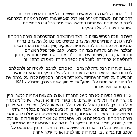
11. אחריות
11.1
החברה ו/או מי מטעמה
אינם נושאים בכל אחריות לטיב
המוצרים,
לתכונותיהם, לשמות היצרנים ו/או לכל מצג שנעשה בזירת המכירות בכל
הנוגע
לפרטים האמורים. האחריות המלאה והבלעדית בכל הנוגע למוצרים
ו/או
השירותים חלה על הספקים
.
לעיתים יתכנו הפרשי גוונים בין תצלומי
המוצרים המתפרסמים בזירת המכירות
לבין הגוונים המדויקים של המוצרים כפי
שיסופקו בפועל. המוצרים בזירת
המכירות מוצגים בתום לב ובאחריות הספקים
,
ואין בהצגתם באתר משום
המלצה ו/או הבעת דעה מצד רוקי ספורט לגבי אופיים
של המוצרים,
תכונותיהם, טיבם, שמות היצרנים וכיו"ב. אם רכשת מוצרים
פגומים, זכותך
להחליפם או להחזירם ולקבל את כספך בחזרה, כמפורט בתקנון זה
.
11.2
האחריות הבלעדית למוצרים, לאיכותם, לטיבם, לעמידותם ולתכולתם,
לרבות
הוראות הפעלה בשפה העברית, חלה על הספקים ובהתאם לתנאים
המופיעים על תעודת
האחריות שמצורפת אליהם. הספקים לקחו על עצמם את
כל החובות המוטלות על
"
עוסק" על פי חוק הגנת הצרכן, תשמ"א - 1981
והתקנות שהוצאו מכוחו
.
11.3
בשום נסיבות לא תחול על החברה ו/או מי מטעמה אחריות כלשהי בגין
נזק
ישיר, עקיף, דמי נזיקין עונשיים, נזק מקרי, מיוחד או תוצאי, ו/או כל נזק
אחר
מכל סוג ומין, לרבות, ומבלי לפגוע בכלליות האמור לעיל, דמי נזיקין
בגין אובדן
השימוש, אובדן נתונים או אובדן רווחים, הנובעים או קשורים בכל
דרך שהיא
בשימוש או בביצועי זירת המכירות, בגין עיכוב בשימוש או באי יכולת
להשתמש
בזירת המכירות, באספקתם או באי אספקתם של מוצרים או שירותים, או
בכל
מידע, תוכנה, מוצר, שירות וגרפיקה נלווית שהושגו באמצעות זירת
המכירות,
ו/או הנובעים בכל דרך אחרת מן השימוש בזירת המכירות, בין בהתבסס
על
הסכם ובין בנזיקין, בין באחריות מוחלטת, ו/או כל עילה אחרת