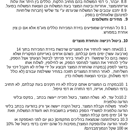
. 8.8
יובהר, כי דמי המשלוח בהם מחויב הלקוח, כוללים בין היתר את עלות
אריזת
המוצר, אחריות וביטוח המוצר בעת המשלוח וכן הוצאות המשלוח בפועל
.
8.9
יתכנו עכובים של המשלוח שניגרמו ע"י צד שלישי (חברות שליחויות
למינהם) שלא
תלויים בספק .
9.
מחירים ותשלומים
9.1
כל המחירים שמופיעים בזירת המכירות כוללים מע"מ אלא אם כן צוין
אחרת במפורש
.
10. ביטול רכישה והחזרת מוצרים
10.1
אתה רשאי להחזיר את המוצרים שרכשת בזירת המכירות בתוך 14
(ארבעה עשר) ימים מיום קבלתם, כשהם ארוזים באריזתם המקורית ושלא
נעשה בהם כל שימוש!! רק
לאחר בירור פנייתך לביטול הצעתך אצל הספק,
עלייך להחזיר את המוצר למחסני הספק, או לחילופין, לשלוח אותו
בדואר
לספק (במקרה שהחזרת המוצר תבוצע על ידי שליח לא תקבל זיכוי על
השליחות,
. לאחר החזרת המוצרים תזוכה במחיר ששילמת עבורם (לא כולל
דמי
משלוח), ובניכוי הוצאות משלוח כדין.
10. 1
במקרה בו המוצרים אותם קיבלת לא היו תקינים בעת קבלתם, לא תחויב
בדמי המשלוח, אריזה, דמי החזרה או דמי טיפול
.
10.2
כל עוד, לא נשלח המוצר, ביטול הזכייה ייעשה בכתב , בפקס ובליווי
הודעה טלפונית
לאחר משלוח וקבלת המוצר, ביטול הקניה ייעשה אך ורק בהודעה
בכתב בליווי
הודעה טלפונית למשרדי הספק כמופיע בחשבונית ו/או תעודת המשלוח, וזאת
עד 14 ימים מיום קבלת המוצר
.
10.3 ביטול
הזמנה שנמצאת בהליכים מתקמים( כגון יום לפני האספקה או
לאחר הודעה על
הספקת המוצר),מסיבות כל שהם יחויבו בדמי ביטול של 10%
או 100 שקל הנמוך
מבניהם
/