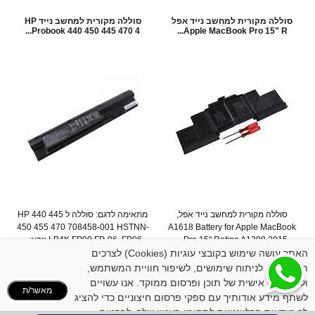
סוללה מקורית למחשב נייד אפל
סוללה מקורית למחשב נייד HP
Probook 440 450 445 470 4...
Apple MacBook Pro 15" R...
סוללה מקורית למחשב נייד אפל,
מתאימה לדגם: סוללה ל HP 440 445
450 455 470 708458-001 HSTNN-
A1618 Battery for Apple MacBook
Pro 15" Retina A1398 2015...
LB4K FP09 FP-06 FP06 צבע:...
המחיר שלנו:
359
₪
האתר עושה שימוש בקובצי עוגיות (Cookies) לצרכים
המחיר שלנו:
199
₪
תפעוליים, לניתוח שימושים, לשיפור חוויית המשתמש,
פרטים נוספים
פרטים נוספים
ולהתאמה אישית של תוכן ופרסום ממוקד. אנו עשויים
מאשר/ת
לשתף מידע אודותיך עם ספקי פרסום חיצוניים כדי להציג
לך מודעות הרלוונטיות לתחומי העניין שלך. לפרטים