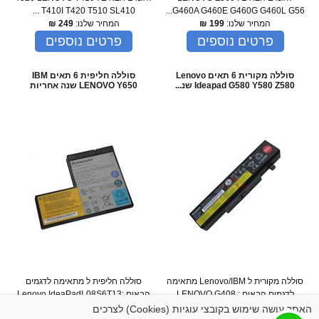
T410I T420 T510 SL410 ...
G460A G460E G460G G460L G56...
המחיר שלנו:
199
₪
המחיר שלנו:
249
₪
פרטים נוספים
פרטים נוספים
סוללה מקורית 6 תאים Lenovo
סוללה חליפית 6 תאים IBM
Ideapad G580 Y580 Z580 שנ...
LENOVO Y650 שנה אחריות
סוללה מקורית ל Lenovo/IBM מתאימה
סוללה חליפית ל מתאימה לדגמים
לדגמים הבאים : LENOVO G408
הבאים :Lenovo IdeaPadL08S6T13
For Lenovo IdeaPad Y650 Y650...
G580 G585 B480 L11N6R01 ...
האתר עושה שימוש בקובצי עוגיות (Cookies) לצרכים