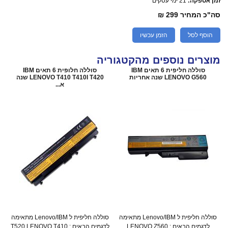
זמן אספקה:
21 ימי עסקים
סה"כ המחיר
299 ₪
הוסף לסל
הזמן עכשיו
מוצרים נוספים מהקטגוריה
סוללה חליפית 6 תאים IBM
סוללה חלופית 6 תאים IBM
LENOVO G560 שנה אחריות
LENOVO T410 T410I T420 שנה
א...
סוללה חליפית ל Lenovo/IBM מתאימה
סוללה חליפית ל Lenovo/IBM מתאימה
לדגמים הבאים : LENOVO Z560
לדגמים הבאים : T520 LENOVO T410