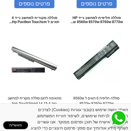
פרטים נוספים
פרטים נוספים
סוללה חליפית למחשב נייד HP
סוללה מקורית למחשב נייד 4
8560w 8570w 8760w 8770w ש...
תאים ל Hp Pavilion Touchsm...
סוללה חליפית 6 תאים ל 8560w
מתאימה לדגם:סוללה מקורית למחשב
8570w 8760w 8770w
נייד 4 lion TouchSmart 14 15
Notebook PC series LA03 14 ...
האתר עושה שימוש בקובצי עוגיות (Cookies) לצרכים
המחיר שלנו:
259
₪
המחיר שלנו:
299
₪
תפעוליים, לניתוח שימושים, לשיפור חוויית המשתמש,
פרטים נוספים
פרטים נוספים
ולהתאמה אישית של תוכן ופרסום ממוקד. אנו עשויים
מאשר/ת
לשתף מידע אודותיך עם ספקי פרסום חיצוניים כדי להציג