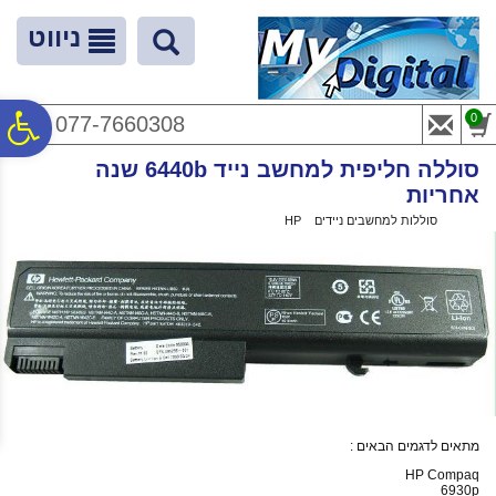
לתפריט
לתוכן
לתפריט
אתר
המרכזי
נגישות
ניווט
פ
0
077-7660308
סוללה חליפית למחשב נייד 6440b שנה
סר
אחריות
ראשי
>
סוללות למחשבים ניידים
>
HP
>
סוללה חליפית למחשב נייד 6440b שנה אחריות
נג
מתאים לדגמים הבאים :
HP Compaq
6930p