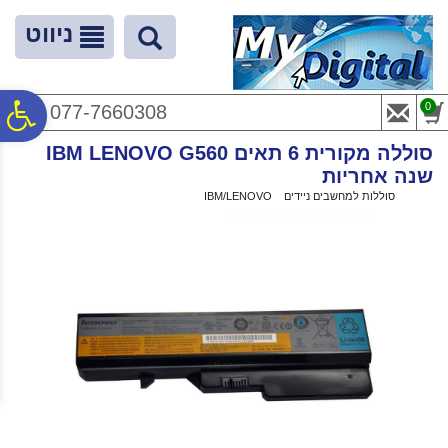
לתפריט
לתוכן
לתפריט
אתר
המרכזי
נגישות
ניווט
פ
0
077-7660308
סוללה מקורית 6 תאים IBM LENOVO G560
סר
שנה אחריות
ראשי
>
סוללות למחשבים ניידים
>
IBM/LENOVO
>
סוללה מקורית 6 תאים IBM LENOVO G560 שנה אחריות
נג