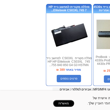
סוללה מקורית למחשב נייד 4530s
סוללה מקורית למחשב נייד HP
Elitebook CS03XL 745 7...
סוללה מקורית 6 תאים : ProBook
סוללה מקורית CS03XL למחשב נייד
4330s Pro
HP HP Elitebook CS03XL 745
4430s PR
755 840 850 G4 G3 HSTNN...
מחיר באתר
389
₪
₪
2
פרטים נוספים
ם
 MP3/MP4
|
אביזרים לסללורי
|
אביזרים
להתאמה אישית של
מי העניין שלך.
מאשר/ת