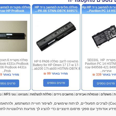
 נוספים מהקטגוריה
סוללה מקורית למחשב נייד Hp HP
סוללה חליפית למחשב נייד HP
Pavilion PC 14 HST
PA-06 STNN-DB7K 849571-...
HP ProBook שנה אחריות
סוללה מקורית SE03XL HP
מתאימה לדגם: סוללה HP 6 PA06
Book 4331s ProBook
Pavilion PC 14 HST
Battery for HP Omen 17 17-w 17-
849568-421 849908-850 שנה
06 ProBook 4431s
ab200 17t-ab00 HSTNN-DB7K 8...
אחריות...
Prob...
מחיר באתר
99
₪
יר באתר
339
₪
מחיר באתר
59
פרטים נוספים
פרטים נוספים
פרטים נוספי
ת
|
משקלים
|
קונסולות ואביזרים
|
מחשבים ניידים
|
סוללות למצלמות
|
מצ
ניווט
|
נגני MP3
|
נגני
למחשב
|
גאדג'טים
|
מטענים וסוללות נטענות
|
שלטים
|
כבלים ומתאמים
|
סוללות שונות
למות דיגיטליות |
IPHONE IPOD
|
מטענים לניידים
|
אביזרים ל IPHONE
GPS ואביזרי
|
האתר עושה שימוש בקובצי עוגיות (Cookies) לצרכים תפעוליים, לניתוח שימושים, לשיפור חוויית המשתמש, ו
דע אודותיך עם ספקי פרסום חיצוניים כדי להציג לך מודעות הרלוונטיות לתחו
הצהרת נגישות