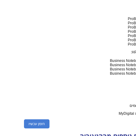
ProB
ProB
ProB
ProB
ProB
ProB
ProB
H
Business Note
Business Note
Business Note
Business Note
M
הזמן עכשיו