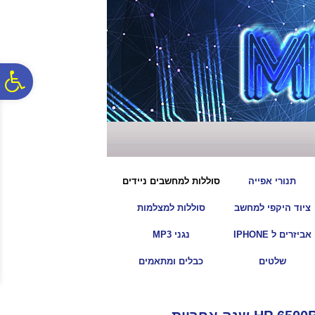
לתפריט
לתוכן
לתפריט
אתר
המרכזי
נגישות
פ
סר
נג
|
|
תנורי אפייה
סוללות למחשבים ניידים
|
|
ציוד היקפי למחשב
סוללות למצלמות
|
|
אביזרים ל IPHONE
נגני MP3
|
|
שלטים
כבלים ומתאמים