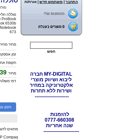
סוללה חליפית למח
התחבר
|
משתמש חדש
| אורח/ת
ראשי
>
סולל
ההזמנות שלי
b ProBook
ook 6530b
0
מוצרים בעגלה
 Notebook
673
מחיר מחירון
זמן אספקה: 7 ימי עס
תקופת אחריות: 12
39
מחיר:
MY-DIGITAL חברה
ליבוא ושיווק מוצרי
דמי משלוח: 0
אלקטרוניקה במחיר
ושירות ללא תחרות
----------------------
הזמן עכ
להזמנות
0777-660308
שנה אחריות
מתאים לדגמ
-----------------------
P Compaq