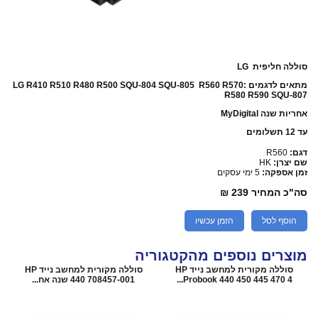
סוללה חליפית LG
מתאים לדגמים :LG R410 R510 R480 R500 SQU-804 SQU-805 R560 R570
R580 R590 SQU-807
אחריות שנה MyDigital
עד 12 תשלומים
דגם:
R560
שם יצרן:
HK
זמן אספקה:
5 ימי עסקים
סה"כ המחיר
239 ₪
הוסף לסל
הזמן עכשיו
מוצרים נוספים מהקטגוריה
סוללה מקורית למחשב נייד HP
סוללה מקורית למחשב נייד HP
Probook 440 450 445 470 4...
440 708457-001 שנה אח...