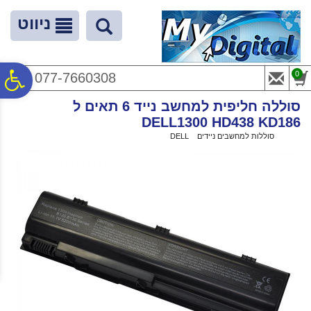
לתפריט
לתוכן
לתפריט
אתר
המרכזי
נגישות
ניווט
פ
0
077-7660308
סוללה חליפית למחשב נייד 6 תאים ל
סר
DELL1300 HD438 KD186
ראשי
>
סוללות למחשבים ניידים
>
DELL
>
סוללה חליפית למחשב נייד 6 תאים ל DELL1300 HD438 KD186
נג