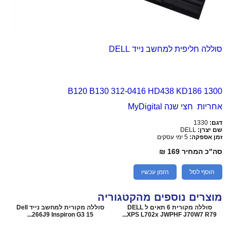
סוללה חליפית למחשב נייד DELL
1300 B120 B130 312-0416 HD438 KD186
אחריות חצי שנה MyDigital
דגם:
1330
שם יצרן:
DELL
זמן אספקה:
5 ימי עסקים
סה"כ המחיר
169 ₪
הוסף לסל
הזמן עכשיו
מוצרים נוספים מהקטגוריה
סוללה מקורית 6 תאים ל DELL
סוללה מקורית למחשב נייד Dell
266J9 Inspiron G3 15...
XPS L702x JWPHF J70W7 R79...