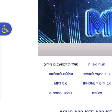
לתפריט
לתוכן
לתפריט
אתר
המרכזי
נגישות
פ
סר
נג
|
|
תנורי אפייה
סוללות למחשבים ניידים
|
|
ציוד היקפי למחשב
סוללות למצלמות
|
|
אביזרים ל IPHONE
נגני MP3
|
|
שלטים
כבלים ומתאמים