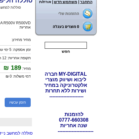
סוללה חליפית למחשב נייד  R500VD
התחבר
|
משתמש חדש
| אורח/ת
ראשי
>
סוללות למחשבי
ההזמנות שלי
0
מוצרים בעגלה
אחריות
מחיר מחירון:
זמן אספקה: 5 ימי עסקים
תקופת אחריות: 12 חודשים
₪
189
מחיר:
MY-DIGITAL חברה
דמי משלוח: 0 ₪
ליבוא ושיווק מוצרי
אלקטרוניקה במחיר
ושירות ללא תחרות
----------------------
הזמן עכשיו
להזמנות
0777-660308
שנה אחריות
-----------------------
סוללה למחשב נייד SUS