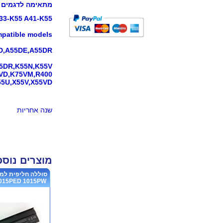
מתאימה לדגמים 
33-K55 A41-K55
patible models
D,A55DE,A55DR,
5DR,K55N,K55V,
VD,K75VM,R400,
5U,X55V,X55VD,
שנה אחריות
מוצרים נוס
סוללה חליפית למח
15PED 1015PW ...