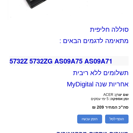
סוללה חליפית
מתאימה לדגמים הבאים :
5532 5732Z 5732ZG AS09A75 AS09A71
תשלומים ללא ריבית
אחריות שנה MyDigital
שם יצרן:
ACER
זמן אספקה:
5 ימי עסקים
סה"כ המחיר
209 ₪
הוסף לסל
הזמן עכשיו