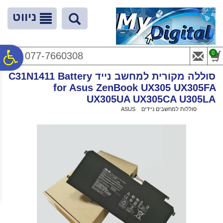
לתפריט
לתוכן
לתפריט
אתר
המרכזי
נגישות
ניווט
פ
0
077-7660308
סוללה מקורית למחשב נייד C31N1411 Battery
סר
for Asus ZenBook UX305 UX305FA
UX305UA UX305CA U305LA
ראשי
>
סוללות למחשבים ניידים
>
ASUS
>
נג
סוללה מקורית למחשב נייד C31N1411 Battery for Asus ZenBook UX305 UX305FA
UX305UA UX305CA U305LA