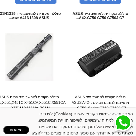
סוללה מקורית למחשב נייד ASUS
סוללה מקורית למחשב נייד 1319
A42-G750 G750 G750J G7...
A41N1308 ASUS שנה...
סוללה מקורית למחשב נייד ASUS
סוללה מקורית למחשב נייד אסוס US
מתאימה לדגמים הבאים : ASUS A42-
1,X551,X451C,X451CA,X551C,X551CA
X551M X551MA-RCLN...
G750 Series G750 G750J G7...
המחיר שלנו:
319
₪
האתר עושה שימוש בקובצי עוגיות (Cookies) לצרכים
המחיר שלנו:
269
₪
תפעוליים, לניתוח שימושים, לשיפור חוויית המשתמש,
פרטים נוספים
פרטים נוספים
ולהתאמה אישית של תוכן ופרסום ממוקד. אנו עשויים
מאשר/ת
לשתף מידע אודותיך עם ספקי פרסום חיצוניים כדי להציג