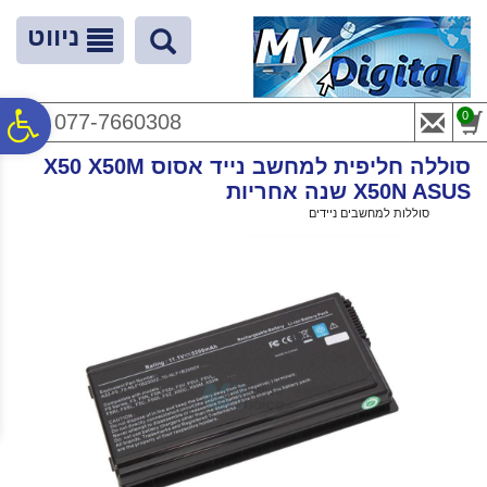
לתפריט
לתוכן
לתפריט
אתר
המרכזי
נגישות
ניווט
פ
0
077-7660308
סוללה חליפית למחשב נייד אסוס X50 X50M
סר
X50N ASUS שנה אחריות
ראשי
>
סוללות למחשבים ניידים
>
סוללה חליפית למחשב נייד אסוס X50 X50M X50N ASUS שנה אחריות
נג