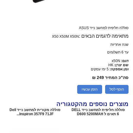
סוללה חליפית למחשב נייד ASUS
מתאימה לדגמים הבאים :
X50 X50M X50N
שנה אחריות
עד 6 תשלומים
דגם:
x50N
שם יצרן:
HK
זמן אספקה:
5 ימי עסקים
סה"כ המחיר
249 ₪
הוסף לסל
הזמן עכשיו
מוצרים נוספים מהקטגוריה
סוללה חליפית למחשב נייד DELL
סוללה מקורית למחשב נייד Dell
6 תאים ל D600 5200MAH
Inspiron 357F9 71JF...