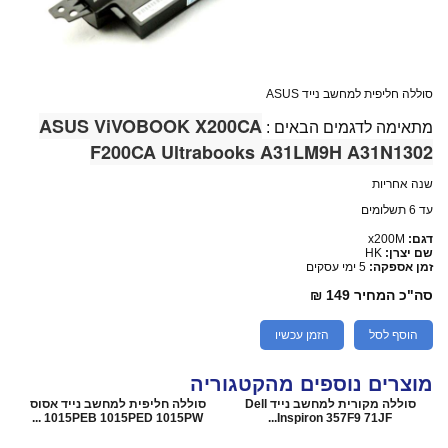
סוללה חליפית למחשב נייד ASUS
ASUS ViVOBOOK X200CA
מתאימה לדגמים הבאים :
F200CA Ultrabooks A31LM9H A31N1302
שנה אחריות
עד 6 תשלומים
דגם:
x200M
שם יצרן:
HK
זמן אספקה:
5 ימי עסקים
סה"כ המחיר
149 ₪
הוסף לסל
הזמן עכשיו
מוצרים נוספים מהקטגוריה
סוללה מקורית למחשב נייד Dell
סוללה חליפית למחשב נייד אסוס
1015PEB 1015PED 1015PW ...
Inspiron 357F9 71JF...