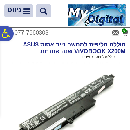
לתפריט
לתוכן
לתפריט
אתר
המרכזי
נגישות
ניווט
פ
0
077-7660308
סוללה חליפית למחשב נייד אסוס ASUS
סר
ViVOBOOK X200M שנה אחריות
ראשי
>
סוללות למחשבים ניידים
>
סוללה חליפית למחשב נייד אסוס ASUS ViVOBOOK X200M שנה אחריות
נג