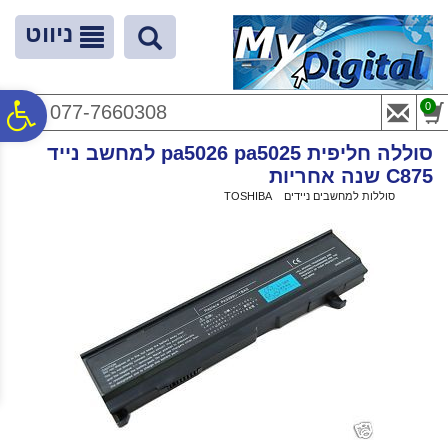
לתפריט
לתוכן
לתפריט
אתר
המרכזי
נגישות
ניווט
פ
0
077-7660308
סוללה חליפית pa5026 pa5025 למחשב נייד
סר
C875 שנה אחריות
ראשי
>
סוללות למחשבים ניידים
>
TOSHIBA
>
סוללה חליפית pa5026 pa5025 למחשב נייד C875 שנה אחריות
נג