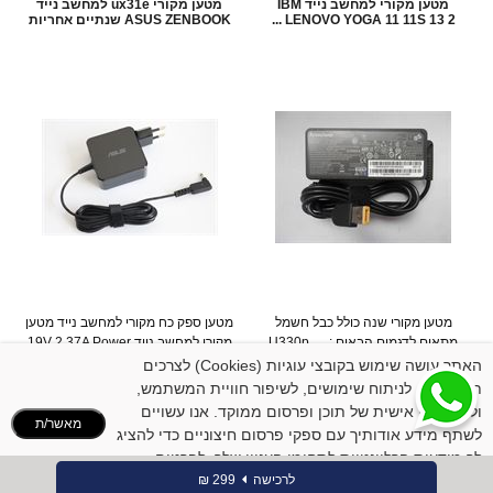
מטען מקורי למחשב נייד IBM
מטען מקורי ux31e למחשב נייד
LENOVO YOGA 11 11S 13 2 ...
ASUS ZENBOOK שנתיים אחריות
מטען מקורי שנה כולל כבל חשמל
מטען ספק כח מקורי למחשב נייד מטען
מתאים לדגמים הבאים : U330p
מקורי למחשב נייד 19V 2.37A Power
Charger AC Adapter 4...
Series Lenovo Idea...
האתר עושה שימוש בקובצי עוגיות (Cookies) לצרכים
המחיר שלנו:
199
₪
המחיר שלנו:
249
₪
תפעוליים, לניתוח שימושים, לשיפור חוויית המשתמש,
פרטים נוספים
פרטים נוספים
ולהתאמה אישית של תוכן ופרסום ממוקד. אנו עשויים
מאשר/ת
לשתף מידע אודותיך עם ספקי פרסום חיצוניים כדי להציג
לך מודעות הרלוונטיות לתחומי העניין שלך. לפרטים
נוספים:
לינק למדיניות הקוקיז
לרכישה
299 ₪