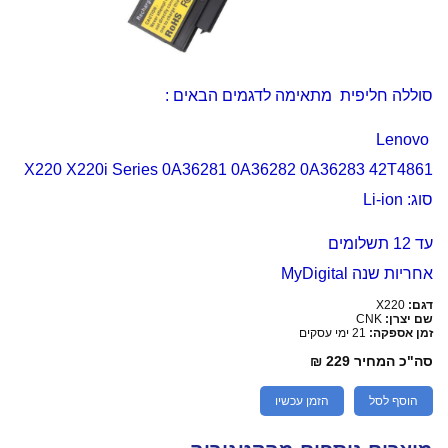
סוללה חליפית מתאימה לדגמים הבאים :
Lenovo
X220 X220i Series 0A36281 0A36282 0A36283 42T4861
סוג: Li-ion
עד 12 תשלומים
אחריות שנה MyDigital
דגם:
X220
שם יצרן:
CNK
זמן אספקה:
21 ימי עסקים
סה"כ המחיר
229 ₪
הוסף לסל
הזמן עכשיו