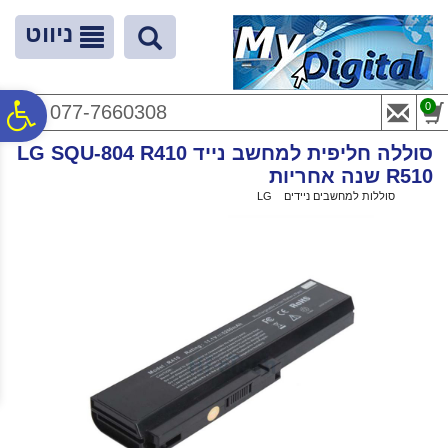
לתפריט
לתוכן
לתפריט
אתר
המרכזי
נגישות
ניווט
פ
0
077-7660308
סוללה חליפית למחשב נייד LG SQU-804 R410
סר
R510 שנה אחריות
ראשי
>
סוללות למחשבים ניידים
>
LG
>
סוללה חליפית למחשב נייד LG SQU-804 R410 R510 שנה אחריות
נג