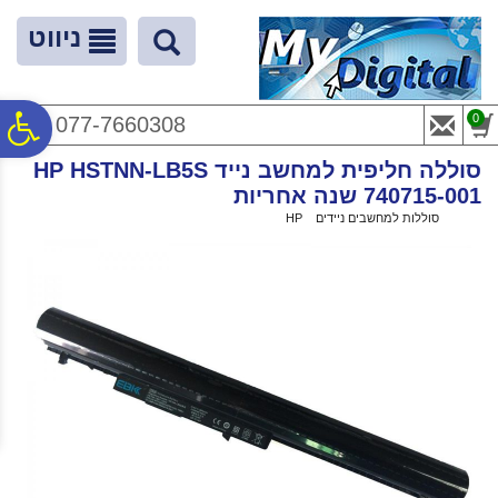
לתפריט
לתוכן
לתפריט
אתר
המרכזי
נגישות
ניווט
פ
0
077-7660308
סוללה חליפית למחשב נייד HP HSTNN-LB5S
סר
740715-001 שנה אחריות
ראשי
>
סוללות למחשבים ניידים
>
HP
>
סוללה חליפית למחשב נייד HP HSTNN-LB5S 740715-001 שנה אחריות
נג