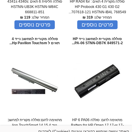
סוללה מקורית 4 תאים : HP RA04 for
סוללה חליפית 6 תאים :4341s 4340s
HSTNN-UB3K HSTNN-W84C
HP Probook 430 G1 430 G2
668811-851
707618-121 HSTNN-IB4L 768549...
המחיר שלנו:
319
₪
המחיר שלנו:
119
₪
פרטים נוספים
פרטים נוספים
סוללה מקורית למחשב נייד HP
סוללה מקורית למחשב נייד 4
PA-06 STNN-DB7K 849571-2...
תאים ל Hp Pavilion Touchsm...
מתאימה לדגם: סוללה HP 6 PA06
מתאימה לדגם:סוללה מקורית למחשב
Battery for HP Omen 17 17-w 17-
נייד 4 lion TouchSmart 14 15
Notebook PC series LA03 14 ...
ab200 17t-ab00 HSTNN-DB7K 8...
האתר עושה שימוש בקובצי עוגיות (Cookies) לצרכים