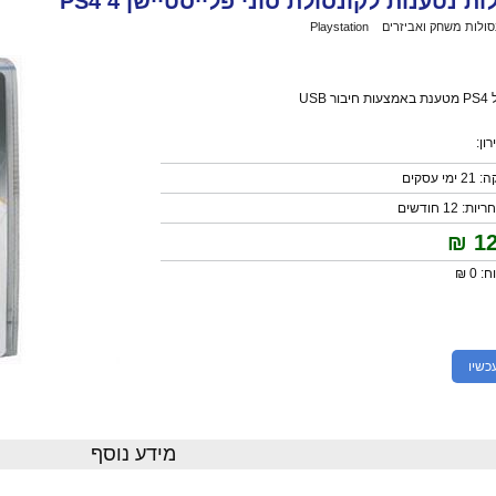
סולות משחק ואביזרים
>
Playstation
>
2 סוללות נטענות לקונסולת סוני פלייסטיישן 4 PS4
ר USB
ון:
 עסקים
 12 חודשים
₪
1
 0 ₪
כשיו
מידע נוסף