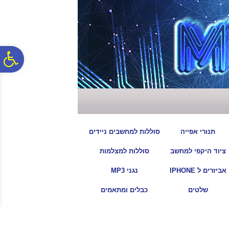
לתפריט
לתוכן
לתפריט
אתר
המרכזי
נגישות
פ
סר
נג
|
|
תנורי אפייה
סוללות למחשבים ניידים
|
|
ציוד היקפי למחשב
סוללות למצלמות
|
|
אביזרים ל IPHONE
נגני MP3
|
|
שלטים
כבלים ומתאמים