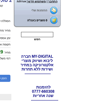
2 סוללות נטענות לקונסולת סוני פלייסטיישן 4 PS4
התחבר
|
משתמש חדש
| אורח/ת
ראשי
>
קונ
ההזמנות שלי
0
מוצרים בעגלה
הסוללה ל PS4 מטענת באמצעות חיבו
מחיר מחיר
זמן אספקה: 21 ימי
תקופת אחריות:
29
מחיר:
MY-DIGITAL חברה
דמי משלוח:
ליבוא ושיווק מוצרי
אלקטרוניקה במחיר
ושירות ללא תחרות
----------------------
הזמן ע
להזמנות
0777-660308
שנה אחריות
-----------------------