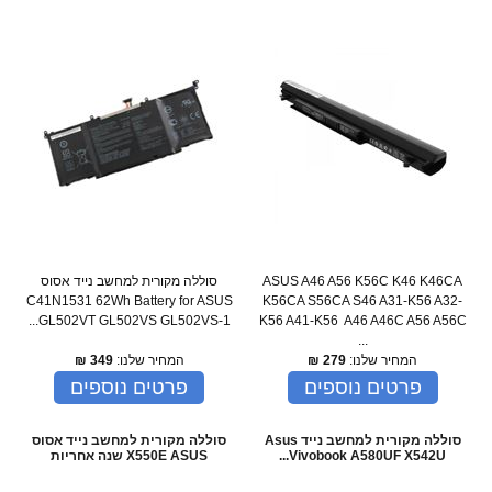
ASUS A46 A56 K56C K46 K46CA
סוללה מקורית למחשב נייד אסוס
C41N1531 62Wh Battery for ASUS
K56CA S56CA S46 A31-K56 A32-
GL502VT GL502VS GL502VS-1...
K56 A41-K56 A46 A46C A56 A56C
...
המחיר שלנו:
279
₪
המחיר שלנו:
349
₪
פרטים נוספים
פרטים נוספים
סוללה מקורית למחשב נייד Asus
סוללה מקורית למחשב נייד אסוס
Vivobook A580UF X542U...
X550E ASUS שנה אחריות