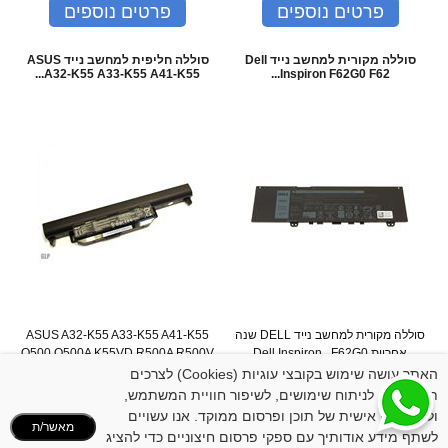
פרטים נוספים
פרטים נוספים
סוללה מקורית למחשב נייד Dell
סוללה חליפית למחשב נייד ASUS
A32-K55 A33-K55 A41-K55...
Inspiron F62G0 F62...
סוללה מקורית למחשב נייד DELL שנה
ASUS A32-K55 A33-K55 A41-K55
אחריות Dell Inspiron F62G0
Q500 Q500A K55VD R500A R500V
F62GO 13 7000 7373 737...
R500VD שנה אחריות
האתר עושה שימוש בקובצי עוגיות (Cookies) לצרכים
המחיר שלנו:
369
₪
המחיר שלנו:
189
₪
תפעוליים, לניתוח שימושים, לשיפור חוויית המשתמש,
פרטים נוספים
פרטים נוספים
ולהתאמה אישית של תוכן ופרסום ממוקד. אנו עשויים
מאשר/ת
לשתף מידע אודותיך עם ספקי פרסום חיצוניים כדי להציג