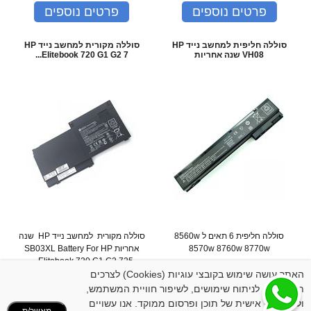
פרטים נוספים
פרטים נוספים
סוללה חליפית למחשב נייד HP
סוללה מקורית למחשב נייד HP
VH08 שנה אחריות
Elitebook 720 G1 G2 7...
סוללה חליפית 6 תאים ל 8560w
סוללה מקורית למחשב נייד HP שנה
8570w 8760w 8770w
אחריות SB03XL Battery For HP
Elitebook 720 G1 G2 725 ...
המחיר שלנו:
259
₪
האתר עושה שימוש בקובצי עוגיות (Cookies) לצרכים
המחיר שלנו:
169
₪
תפעוליים, לניתוח שימושים, לשיפור חוויית המשתמש,
פרטים נוספים
פרטים נוספים
ולהתאמה אישית של תוכן ופרסום ממוקד. אנו עשויים