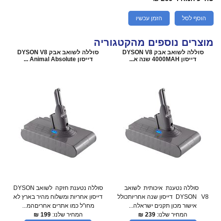
הוסף לסל
הזמן עכשיו
מוצרים נוספים מהקטגוריה
סוללה לשואב אבק DYSON V8
סוללה לשואב אבק DYSON V8
דייסון 4000MAH שנה א...
דייסון Animal Absolute ...
סוללה נטענת איכותית לשואב
סוללה נטענת חזקה לשואב DYSON
DYSON V8 דייסון שנה אחריותכולל
דייסון אחריות ומשלוח מהיר בארץ לא
אישור מכון תקנים ישראלה...
מחו"ל כמו אתרים אחריםהמ...
המחיר שלנו:
239
₪
המחיר שלנו:
199
₪