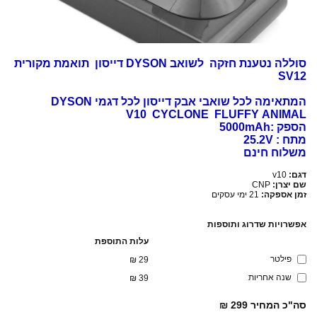
סוללה נטענת חזקה לשואב DYSON דייסון תואמת מקורית
SV12
המתאימה לכל שואבי אבק דייסון לכל דגמי DYSON
V10 CYCLONE FLUFFY ANIMAL
הספק :5000mAh
מתח : 25.2V
משלוח חינם
דגם:
v10
שם יצרן:
CNP
זמן אספקה:
21 ימי עסקים
אפשרויות שדרוג ותוספות
עלות התוספת
פילטר
₪
29
שנה אחריות
₪
39
סה"כ המחיר
299 ₪