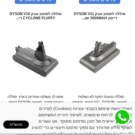
סוללה לשואב אבק DYSON V11
סוללה לשואב אבק DYSON V10
דייסון 3000MAH שנ...
CYCLONE FLUFFY די...
סוללה נטענת חזקה לא נשלפת
שימו לב משלוח ואחריות בארץ סוללה
לשואב V11 DYSON דייסון תואמת
נטענת חזקה לשואב DYSON דייסון
מקורית שנה אחריות המתאימה ...
תואמת מקורית עם תק...
האתר עושה שימוש בקובצי עוגיות (Cookies) לצרכים
המחיר שלנו:
339
₪
המחיר שלנו:
259
₪
תפעוליים, לניתוח שימושים, לשיפור חוויית המשתמש,
פרטים נוספים
פרטים נוספים
ולהתאמה אישית של תוכן ופרסום ממוקד. אנו עשויים
מאשר/ת
לשתף מידע אודותיך עם ספקי פרסום חיצוניים כדי להציג
לך מודעות הרלוונטיות לתחומי העניין שלך. לפרטים