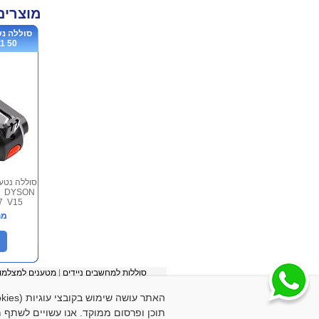
מוצרים
50...
סוללה נט
SV17 V15
מח
סוללות למחשבים ניידים
|
מטענים למצלמו
תוכן ופרסום ממוקד. אנו עשויים לשתף מי