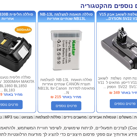
 נוספים מהקטגוריה
סוללה נשלפת לשואב אבק V15
סוללה תואמת למצלמה NB-13L
DYSON SV22 V11 
NB13L שנתיים אחריות
אחריות
סוללה חליפית נטענ
ענת חזקה נשלפת לשואב
סוללה תואמת NB-13L למצלמות
V 3000MAH MAKITA
V11 DYSON דייסון מתאים ל V11
תוצרת CANON שנתיים אחריות
 BL1860 BL1850
SV22  הספק ...
מתאימה לסדרות NB13L for Canon
BL183...
יר באתר
349
₪
N...
מחיר באתר
39
מחיר באתר
215
₪
פרטים נוספים
פרטים נוספי
פרטים נוספים
ת
|
משקלים
|
קונסולות ואביזרים
|
מחשבים ניידים
|
סוללות למצלמות
|
מצ
ניווט
|
נגני MP3
|
נגני
למחשב
|
גאדג'טים
|
מטענים וסוללות נטענות
|
שלטים
|
כבלים ומתאמים
|
סוללות שונות
למות דיגיטליות |
IPHONE IPOD
|
מטענים לניידים
|
אביזרים ל IPHONE
GPS ואביזרי
|
האתר עושה שימוש בקובצי עוגיות (Cookies) לצרכים תפעוליים, לניתוח שימושים, לשיפור חוויית המשתמש, ו
דע אודותיך עם ספקי פרסום חיצוניים כדי להציג לך מודעות הרלוונטיות לתחו
הצהרת נגישות