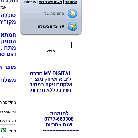
סוללה לשואב אבק us V10
התחבר
|
משתמש חדש
| אורח/ת
ראשי
>
אביז
ההזמנות שלי
מקורית
0
מוצרים בעגלה
המתאימה 
הספק :000mAh
מתח : 25.2V
דגם סוללה
מוצר א
MY-DIGITAL חברה
ליבוא ושיווק מוצרי
משלוח 
אלקטרוניקה במחיר
ושירות ללא תחרות
----------------------
מחיר מחירון
זמן אספקה: 5 ימי עס
להזמנות
0777-660308
תקופת אחר
שנה אחריות
79
-----------------------
מחיר: