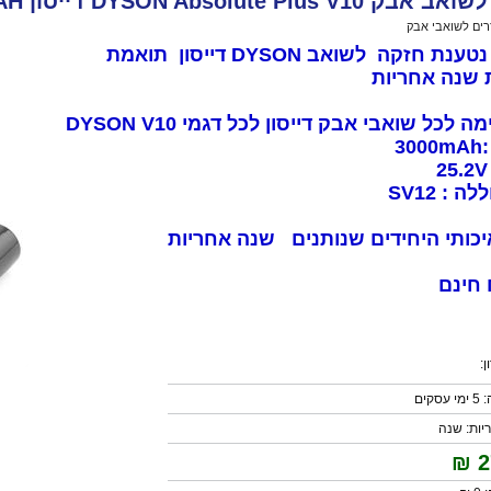
DYSON Absolute Pl דייסון 3000MAH שנה אחריות
רים לשואבי אבק
>
סוללה לשואב אבק DYSON Absolute Plus V10 דייסון 3000MAH שנה אחריות
סוללה נטענת חזקה לשואב DYSON דייסון תואמת
 שנה אחריות
לכל שואבי אבק דייסון לכל דגמי DYSON V10
3
 : SV12
יכותי היחידים שנותנים שנה אחריות
חינם
:
קים
יות: שנה
₪
2