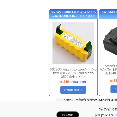
סוללה חליפית MAKI830B שנה
סוללה נטענת 3500MAH לשואב
אבק רובוטי IROBOT 870 שנ...
ת למברגה
סוללה לשואב אבק רובוטי IROBOT
MAKITA 18
חליפית 700 760 770 780 שנה
BL1840
אחריות 3500MAH
₪
3
מחיר באתר
249
₪
ם
פרטים נוספים
 MP3/MP4
|
אביזרים לסללורי
|
אביזרים
להתאמה אישית של
מי העניין שלך.
מאשר/ת