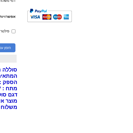
דמי משלוח: 0
אפשרויות 
פילטר
הזמן עכ
סוללה נטענת חזקה
המתאימה ל
הספק :3000mAh
מתח : 25.2V
דגם סוללה 
מוצר אי
משלוח 