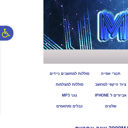
לתפריט
לתוכן
לתפריט
אתר
המרכזי
נגישות
פ
סר
נג
|
|
תנורי אפייה
סוללות למחשבים ניידים
|
|
ציוד היקפי למחשב
סוללות למצלמות
|
|
אביזרים ל IPHONE
נגני MP3
|
|
שלטים
כבלים ומתאמים