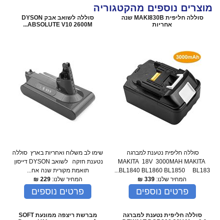
מוצרים נוספים מהקטגוריה
סוללה חליפית MAKI830B שנה
סוללה לשואב אבק DYSON
אחריות
ABSOLUTE V10 2600M...
סוללה חליפית נטענת למברגה
שימו לב משלוח ואחריות בארץ סוללה
MAKITA 18V 3000MAH MAKITA
נטענת חזקה לשואב DYSON דייסון
BL1840 BL1860 BL1850 BL183...
תואמת מקורית שנה אח...
המחיר שלנו:
339
₪
המחיר שלנו:
229
₪
פרטים נוספים
פרטים נוספים
סוללה חליפית נטענת למברגה
מברשת ריצפה ממונעת SOFT