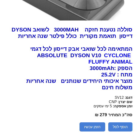
סוללה נטענת חזקה 3000MAH לשואב DYSON
דייסון תואמת מקורית כולל פילטר שנה אחריות
המתאימה לכל שואבי אבק דייסון לכל דגמי
ABSOLUTE DYSON V10
CYCLONE
FLUFFY ANIMAL
הספק :3000mAh
מתח : 25.2V
מוצר איכותי היחידים שנותנים שנה אחריות
משלוח חינם
דגם:
SV12
שם יצרן:
CNP
זמן אספקה:
5 ימי עסקים
סה"כ המחיר
279 ₪
הוסף לסל
הזמן עכשיו