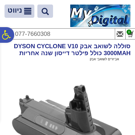
לתפריט
לתוכן
לתפריט
אתר
המרכזי
נגישות
ניווט
פ
0
077-7660308
סוללה לשואב אבק DYSON CYCLONE V10
סר
3000MAH כולל פילטר דייסון שנה אחריות
ראשי
>
אביזרים לשואבי אבק
>
סוללה לשואב אבק DYSON CYCLONE V10 3000MAH כולל פילטר דייסון שנה אחריות
נג