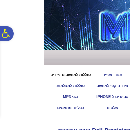
לתפריט
לתוכן
לתפריט
אתר
המרכזי
נגישות
פ
סר
נג
|
|
תנורי אפייה
סוללות למחשבים ניידים
|
|
ציוד היקפי למחשב
סוללות למצלמות
|
|
אביזרים ל IPHONE
נגני MP3
|
|
שלטים
כבלים ומתאמים