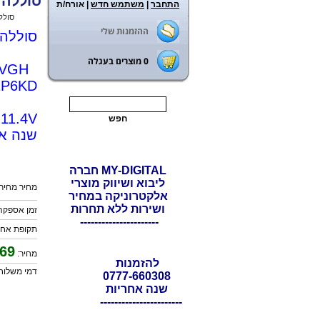
סוללה מקורית למחש
התחבר
|
משתמש חדש
| אורח/ת
ראשי
>
סולל
ההזמנות שלי
סוללה
0
מוצרים בעגלה
4GVGH
P6KD
11.4V
שנה א
MY-DIGITAL חברה
ליבוא ושיווק מוצרי
מחיר מחירון
אלקטרוניקה במחיר
ושירות ללא תחרות
זמן אספקה: 21 ימי עס
----------------------
תקופת אחריות: 12
69
מחיר:
להזמנות
דמי משלוח: 0
0777-660308
שנה אחריות
-----------------------