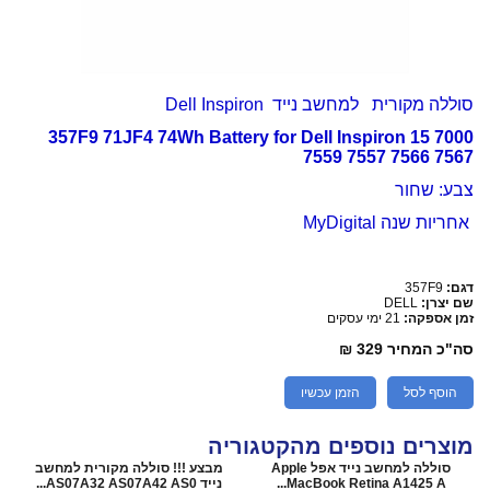
סוללה מקורית למחשב נייד
Dell Inspiron
357F9 71JF4 74Wh Battery for Dell Inspiron 15 7000
7559 7557 7566 7567
צבע: שחור
אחריות שנה MyDigital
דגם:
357F9
שם יצרן:
DELL
זמן אספקה:
21 ימי עסקים
סה"כ המחיר
329 ₪
הוסף לסל
הזמן עכשיו
מוצרים נוספים מהקטגוריה
סוללה למחשב נייד אפל Apple
מבצע !!! סוללה מקורית למחשב
MacBook Retina A1425 A...
נייד AS07A32 AS07A42 AS0...