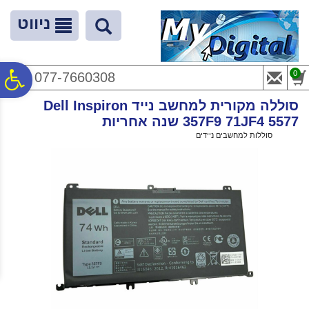
לתפריט
לתוכן
לתפריט
אתר
המרכזי
נגישות
ניווט
פ
0
077-7660308
סוללה מקורית למחשב נייד Dell Inspiron
סר
357F9 71JF4 5577 שנה אחריות
ראשי
>
סוללות למחשבים ניידים
>
סוללה מקורית למחשב נייד Dell Inspiron 357F9 71JF4 5577 שנה אחריות
נג