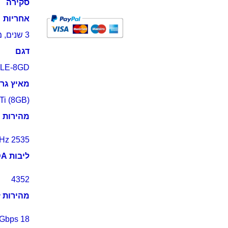
סקירה
אחריות
3 שנים, מימוש אחריות בסניפי KSP
דגם
LE-8GD
מאיץ גרפ
i (8GB)
מהירות 
2535 MHz
ליבות CUDA
4352
מהירות ז
18 Gbps