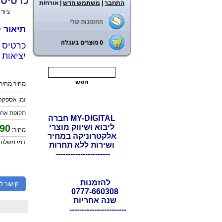
כרטיס מסך EAGLE 8GB GDDR6
התחבר
|
משתמש חדש
| אורח/ת
ראשי
>
ציוד
ההזמנות שלי
תיאור קצר: ספק 
0
מוצרים בעגלה
יציאות 2xHDMI ו- 2xDP.
מחיר מחירון
זמן אספקה: 5 ימי עס
תקופת אחריות: 
MY-DIGITAL חברה
ליבוא ושיווק מוצרי
90
מחיר:
אלקטרוניקה במחיר
דמי משלוח: 0
ושירות ללא תחרות
----------------------
להזמנות
קישור ל
0777-660308
שנה אחריות
-----------------------