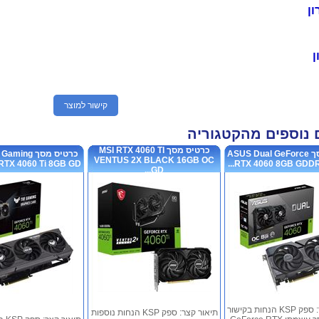
ון
ן
קישור למוצר
 נוספים מהקטגוריה
כרטיס מסך MSI RTX 4060 TI
כרטיס מסך ASUS Dual GeForce
כרטיס מסך g
VENTUS 2X BLACK 16GB OC
TX 4060 Ti 8GB GD...
RTX 4060 8GB GDDR6 
GD...
תיאור קצר: ספק KSP הנחות בקישור
תיאור קצר: ספק KSP הנחות נוספות