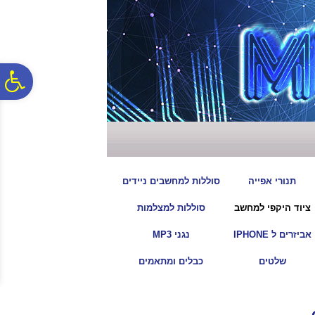
לתפריט
לתוכן
לתפריט
אתר
המרכזי
נגישות
פ
סר
נג
|
|
תנורי אפייה
סוללות למחשבים ניידים
|
|
ציוד היקפי למחשב
סוללות למצלמות
|
|
אביזרים ל IPHONE
נגני MP3
|
|
שלטים
כבלים ומתאמים