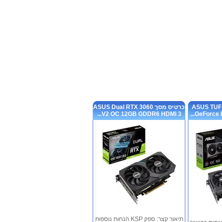
ASUS TUF Gamin
כרטיס מסך ASUS Dual RTX 3060
V2 OC 12GB GDDR6 HDMI 3...
GeForce R
תיאור קצר: ספק KSP הנחות נוספות