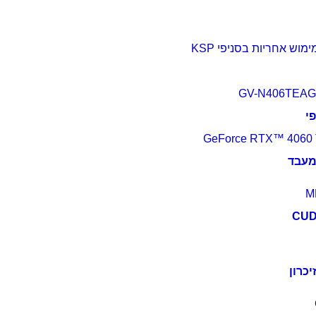
GV-N406TEAG
י
GeForce RTX™ 4060 T
מעבד
יכרון