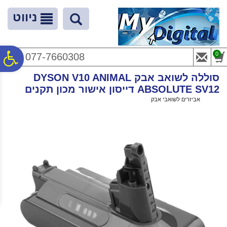
לתפריט
לתוכן
לתפריט
אתר
המרכזי
נגישות
ניווט
פ
0
077-7660308
סוללה לשואב אבק DYSON V10 ANIMAL
סר
ABSOLUTE SV12 דייסון אישור מכון תקנים
ראשי
>
אביזרים לשואבי אבק
>
סוללה לשואב אבק DYSON V10 ANIMAL ABSOLUTE SV12 דייסון אישור מכון תקנים
נג