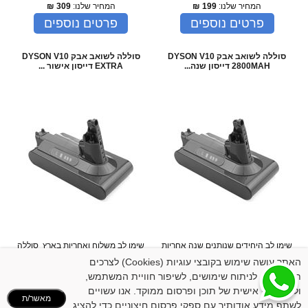
המחיר שלנו:
199
₪
המחיר שלנו:
309
₪
פרטים נוספים
פרטים נוספים
סוללה לשואב אבק DYSON V10
סוללה לשואב אבק DYSON V10
2800MAH דייסון שנה...
EXTRA דייסון אישור ...
שימו לב היחידים שנותנים שנה אחריות
שימו לב משלוח ואחריות בארץ סוללה
וזמן אספקה מהיר ( לא אתר בחו"ל )
נטענת חזקה לשואב DYSON דייסון
האתר עושה שימוש בקובצי עוגיות (Cookies) לצרכים
שימו לב משלוח ואחרי...
תואמת מקורית עם תק...
תפעוליים, לניתוח שימושים, לשיפור חוויית המשתמש,
המחיר שלנו:
199
₪
המחיר שלנו:
259
₪
ולהתאמה אישית של תוכן ופרסום ממוקד. אנו עשויים
פרטים נוספים
פרטים נוספים
מאשר/ת
לשתף מידע אודותיך עם ספקי פרסום חיצוניים כדי להציג