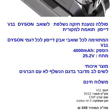
סוללה נטענת חזקה נשלפת לשואב V11 DYSON
דייסון תואמת למקורית
המתאימה לכל שואבי אבק דייסון לכל דגמי DYSON
V11
הספק :4000mAh
מתח : 25.2V
מוצר איכותי
לשים לב מדובר בדגם הנשלף לא עם הברגים
משלוח חינם
דגם:
V11
מק"ט מוצר:
SV22
שם יצרן:
CNP
זמן אספקה:
5 ימי עסקים
סה"כ המחיר
349 ₪