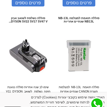
פרטים נוספים
פרטים נוספים
סוללה תואמת למצלמה NB-13L
סוללה נשלפת לשואב אבק
NB13L שנתיים אחריות
DYSON SV22 SV17 SV47 V...
סוללה תואמת NB-13L למצלמות
שימו לב שנה אחריות סוללה נטענת
תוצרת CANON שנתיים אחריות
חזקה נשלפת לשואב V11 DYSON
מתאימה לסדרות NB13L for Canon
דייסון תואמת למקורית מת...
האתר עושה שימוש בקובצי עוגיות (Cookies) לצרכים
N...
תפעוליים, לניתוח שימושים, לשיפור חוויית המשתמש,
המחיר שלנו:
215
₪
המחיר שלנו:
309
₪