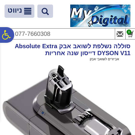
לתפריט
לתוכן
לתפריט
אתר
המרכזי
נגישות
ניווט
פ
0
077-7660308
סוללה נשלפת לשואב אבק Absolute Extra
סר
DYSON V11 דייסון שנה אחריות
ראשי
>
אביזרים לשואבי אבק
>
סוללה נשלפת לשואב אבק Absolute Extra DYSON V11 דייסון שנה אחריות
נג