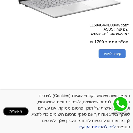
דגם:
E1504GA-NJ084W
שם יצרן:
ASUS
זמן אספקה:
4 ימי עסקים
סה"כ המחיר
1790 ₪
קישור למוצר
האתר עושה שימוש בקובצי עוגיות (Cookies) לצרכים
תפעוליים, לניתוח שימושים, לשיפור חוויית המשתמש,
ולהתאמה אישית של תוכן ופרסום ממוקד. אנו עשויים
מאשר/ת
לשתף מידע אודותיך עם ספקי פרסום חיצוניים כדי להציג
לך מודעות הרלוונטיות לתחומי העניין שלך. לפרטים
נוספים:
לינק למדיניות הקוקיז