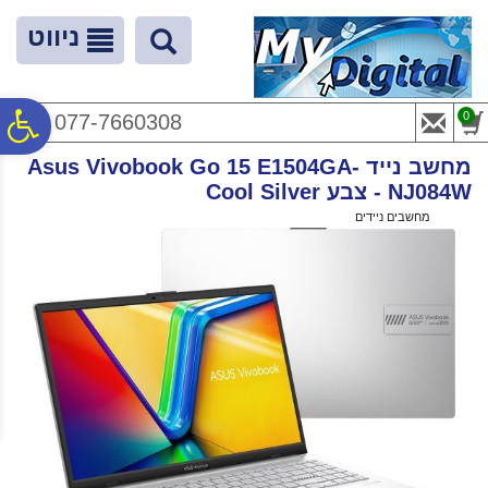
לתפריט
לתוכן
לתפריט
אתר
המרכזי
נגישות
ניווט
פ
0
077-7660308
מחשב נייד Asus Vivobook Go 15 E1504GA-
סר
NJ084W - צבע Cool Silver
ראשי
>
מחשבים ניידים
>
מחשבים ניידים ASUS
נג