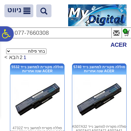
לתפריט
לתוכן
לתפריט
אתר
המרכזי
נגישות
ניווט
פ
0
077-7660308
ACER
סר
ראשי
>
ACER
מציג
1
2
הבא >
סוללה מקורית למחשב נייד 5740
סוללה מקורית למחשב נייד 5532
נג
ACER שנה אחריות
ACER שנה אחריות
סוללה מקורית למחשב נייד AS07A32
סוללה מקורית למחשב נייד 4732Z
AS07A42 AS07A71 AS07A41