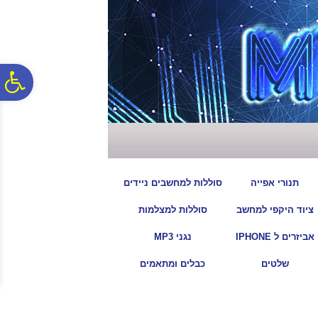
לתפריט
לתוכן
לתפריט
אתר
המרכזי
נגישות
פ
סר
נג
|
|
תנורי אפייה
סוללות למחשבים ניידים
|
|
ציוד היקפי למחשב
סוללות למצלמות
|
|
אביזרים ל IPHONE
נגני MP3
|
|
שלטים
כבלים ומתאמים