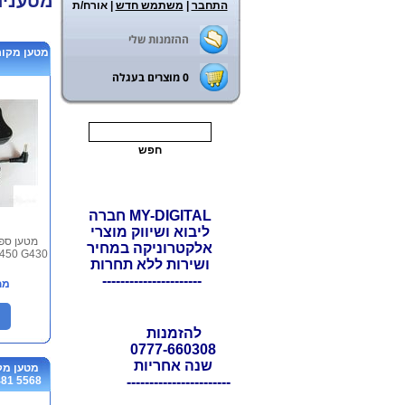
מטענים
התחבר
|
משתמש חדש
| אורח/ת
ראשי
>
מטענ
ההזמנות שלי
0
מוצרים בעגלה
MY-DIGITAL חברה
ליבוא ושיווק מוצרי
מטען ספק
אלקטרוניקה במחיר
450 G430
ושירות ללא תחרות
----------------------
מח
להזמנות
0777-660308
שנה אחריות
5568 5481 5471 DELL VOST...
-----------------------