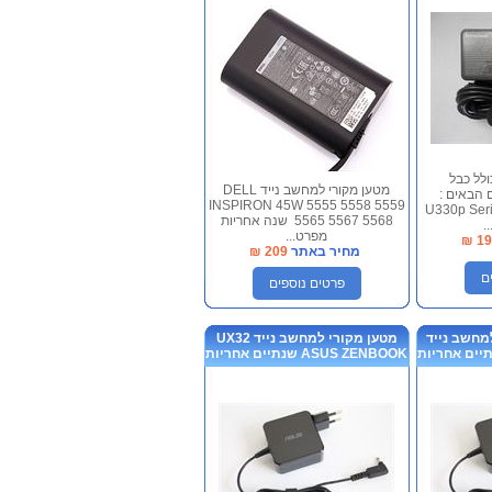
ולל כבל
מטען מקורי למחשב נייד DELL
 הבאים :
INSPIRON 45W 5555 5558 5559
U330p Ser
5565 5567 5568 שנה אחריות
מפרט...
₪
19
מחיר באתר
209
₪
ם
פרטים נוספים
ן מקורי ux31e למחשב נייד
מטען מקורי למחשב נייד UX32
ASUS ZENBOOK שנתיים אחריות