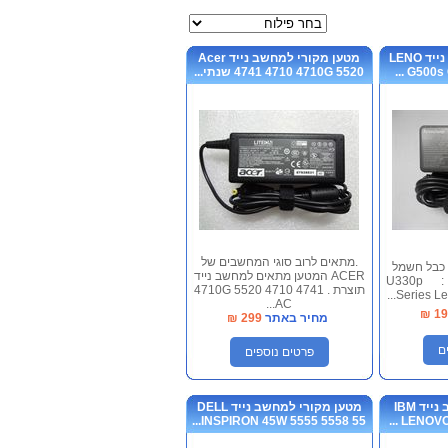
מציג
מטען מקורי למחשב נייד LENO
מטען מקורי למחשב נייד Acer
G500s G
4741 4710 4710G 5520 שנתי...
.מתאים לרוב סוגי המחשבים של
 כבל חשמל
ACER המטען מתאים למחשב נייד
מתאים לדגמים הבאים : U330p
תוצרת . 4741 4710 4710G 5520
Series Le
AC...
₪
19
מחיר באתר
299
₪
ם
פרטים נוספים
מטען מקורי למחשב נייד IBM
מטען מקורי למחשב נייד DELL
INSPIRON 45W 5555 5558 55...
LENOVO Y