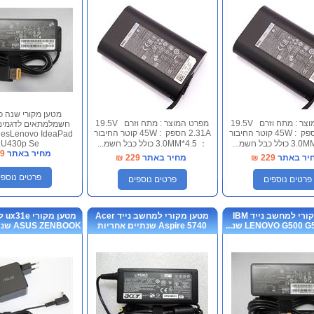
מטען מקורי שנה כ
מפרט המוצר : מתח וזרם 19.5V
מפרט המוצר : מתח וזרם 19.5V
חשמלמתאים לדגמים
2.31A הספק : 45W קוטר החיבור
2.31A הספק : 45W קוטר החיבור
iesLenovo IdeaPad
： 4.5*3.0MM כולל כבל חשמ...
U430p Se...
מחיר באתר
9
יר באתר
229
₪
מחיר באתר
229
₪
פרטים נוספי
פרטים נוספים
פרטים נוספים
מטען מקורי למחשב נייד IBM
מטען מקורי למחשב נייד Acer
מטע
LENOVO G500 שנ...
Aspire 5740 שנתיים אחריות
ASUS ZENBOOK שנתיים אחריות