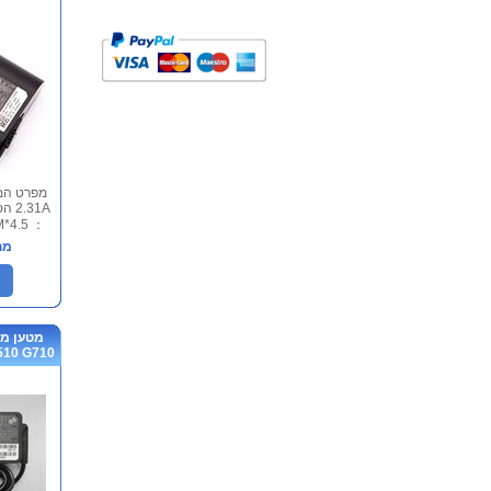
： 4.5*3.0MM כולל כבל חשמ...
מח
 G510 G710