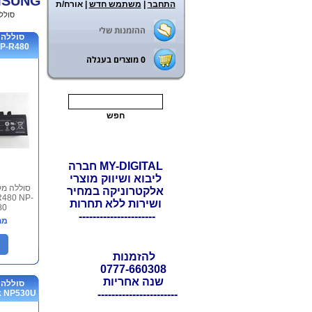
MSUNG
התחבר
|
משתמש חדש
| אורח/ת
ראשי
>
סולל
ההזמנות שלי
סוללה 
P-R480
0
מוצרים בעגלה
MY-DIGITAL חברה
ליבוא ושיווק מוצרי
אלקטרוניקה במחיר
480 NP-
ושירות ללא תחרות
80
----------------------
מח
להזמנות
0777-660308
שנה אחריות
סוללה 
NP530U...
-----------------------