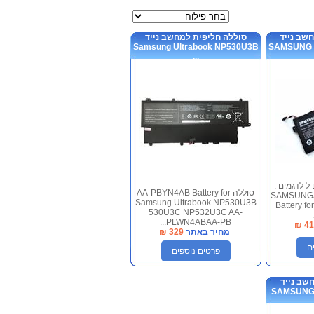
מציג
שב נייד
סוללה חליפית למחשב נייד
Samsung Ultrabook NP530U3B
SAMSUNG 
...
ית 6 תאים ל לדגמים :
סוללה AA-PBYN4AB Battery for
SAMSUNG
Samsung Ultrabook NP530U3B
Battery f
530U3C NP532U3C AA-
PLWN4ABAA-PB...
₪
41
מחיר באתר
329
₪
ם
פרטים נוספים
שב נייד
SAMSUNG